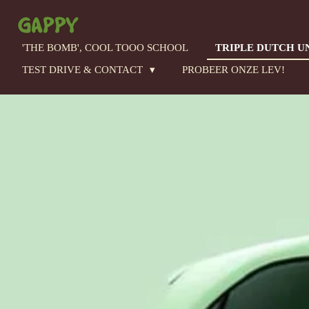
Ga
direct
naar
'THE BOMB', COOL TOOO SCHOOL
TRIPLE DUTCH U
de
TEST DRIVE & CONTACT
PROBEER ONZE LEV!
hoofdinhoud